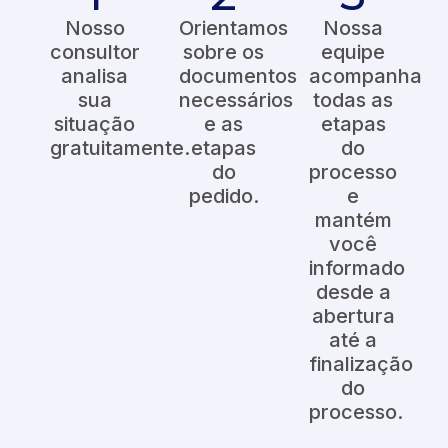
Nosso
Orientamos
Nossa
consultor
sobre os
equipe
analisa
documentos
acompanha
sua
necessários
todas as
situação
e as
etapas
gratuitamente.
etapas
do
do
processo
pedido.
e
mantém
você
informado
desde a
abertura
até a
finalização
do
processo.