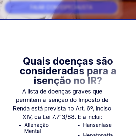
FALAR COM ESPECIALISTA
ISENÇÃO DE IMPOSTO DE RENDA
Quais doenças são
POR DOENÇA GRAVE,
UM DIREITO SEU.
consideradas para a
isenção no IR?
A lista de doenças graves que
permitem a isenção do Imposto de
Renda está prevista no Art. 6º, inciso
XIV, da Lei 7.713/88. Ela inclui:
Alienação
Hanseníase
Mental
Hepatopatia