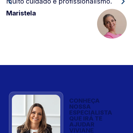
muito cuidado e profissionalismo.
Maristela
CONHEÇA
NOSSA
ESPECIALISTA
QUE IRÁ TE
AJUDAR
VIVIANE