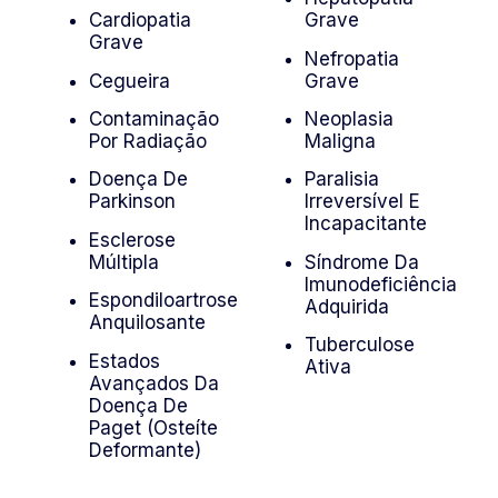
Cardiopatia
Grave
Grave
Nefropatia
Cegueira
Grave
Contaminação
Neoplasia
Por Radiação
Maligna
Doença De
Paralisia
Parkinson
Irreversível E
Incapacitante
Esclerose
Múltipla
Síndrome Da
Imunodeficiência
Espondiloartrose
Adquirida
Anquilosante
Tuberculose
Estados
Ativa
Avançados Da
Doença De
Paget (osteíte
Deformante)