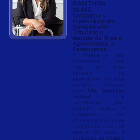
RAMTHUN
GUMZ
Contadora •
Especialista em
Planejamento
Tributário e
Isenção de IR para
Aposentados e
Pensionistas
A Viviane é uma
profissional com
mais de duas
décadas de
experiência na área
contábil, formada
pela
FAE Business
School
e
reconhecida pelo
trabalho técnico e
cuidadoso em
processos tributários
complexos. Ela se
dedica há anos à
condução de pedidos