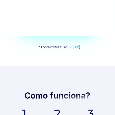
Recupere valores pagos nos
últimos anos, caso tenha direito
Suporte completo para resolver
burocracias sem estresse
* Fonte Portal GOV.BR [
link
]
Como funciona?
1
2
3