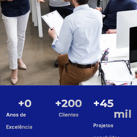
CONTABILIDADE PARA
+
0
+
200
+
45
PEQUENAS E MÉDIAS
mil
EMPRESAS
Anos de
Clientes
Projetos
Excelência
Contabilidade consultiva e previsível para
crescer com segurança.