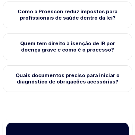
Como a Proescon reduz impostos para
profissionais de saúde dentro da lei?
Gestão de contas a pagar e a receber
Quem tem direito à isenção de IR por
Emissão e organização de notas fiscais
doença grave e como é o processo?
Conciliação bancária
Controle de fluxo de caixa e relatórios
gerenciais
Quais documentos preciso para iniciar o
Simples Nacional:
possibilidade de
Apoio no planejamento financeiro e
diagnóstico de obrigações acessórias?
enquadramento pelo Fator R, que diminui a
orçamentário
alíquota quando a folha de pagamento é
Organização documental para contabilidade e
significativa.
auditorias
Lucro Presumido e Lucro Real:
em alguns
casos, é possível optar pelo ISS fixo, reduzindo
a tributação.