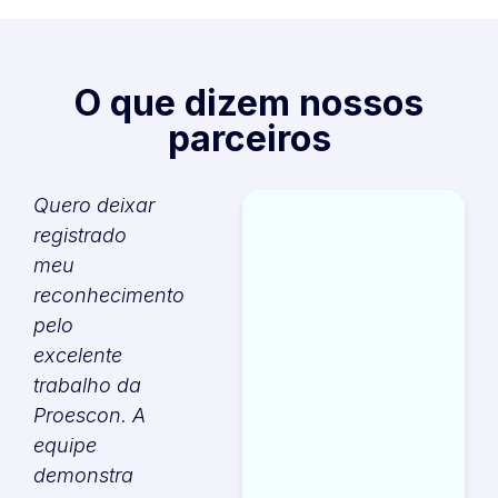
O que dizem nossos
parceiros
Quero deixar
A
registrado
meu
reconhecimento
t
pelo
f
excelente
p
trabalho da
s
Proescon. A
equipe
e
demonstra