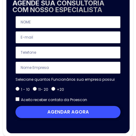
AGENDE SUA CONSULTORIA
Equiparação hospitalar:
benefício que reduz
COM NOSSO ESPECIALISTA
tributos para clínicas e estabelecimentos que
atendam os requisitos legais.
Selecione quantos Funcionários sua empresa possui
1 - 10
11- 20
+20
Aceito receber contato da Proescon
AGENDAR AGORA