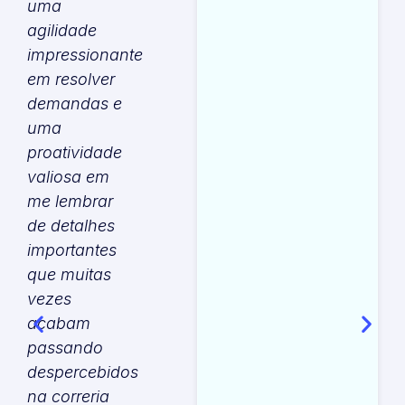
uma
agilidade
p
impressionante
a
em resolver
g
demandas e
e
uma
proatividade
t
valiosa em
d
me lembrar
f
de detalhes
u
importantes
a
que muitas
p
vezes
f
acabam
t
passando
despercebidos
a
na correria
d