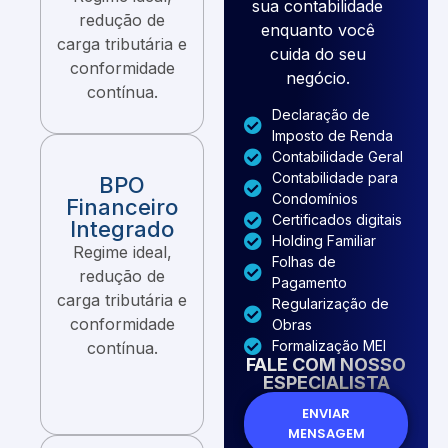
sua contabilidade
redução de
enquanto você
carga tributária e
cuida do seu
conformidade
negócio.
contínua.
Declaração de
Imposto de Renda
Contabilidade Geral
Contabilidade para
BPO
Condomínios
Financeiro
Certificados digitais
Integrado
Holding Familiar
Regime ideal,
Folhas de
redução de
Pagamento
carga tributária e
Regularização de
conformidade
Obras
Formalização MEI
contínua.
FALE COM NOSSO
ESPECIALISTA
ENVIAR
MENSAGEM