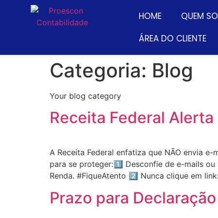
HOME
QUEM S
ÁREA DO CLIENTE
Categoria:
Blog
Your blog category
Receita Federal Alerta
A Receita Federal enfatiza que NÃO envia e-m
para se proteger:1️⃣ Desconfie de e-mails 
Renda. #FiqueAtento 2️⃣ Nunca clique em lin
Prazo para Declaração